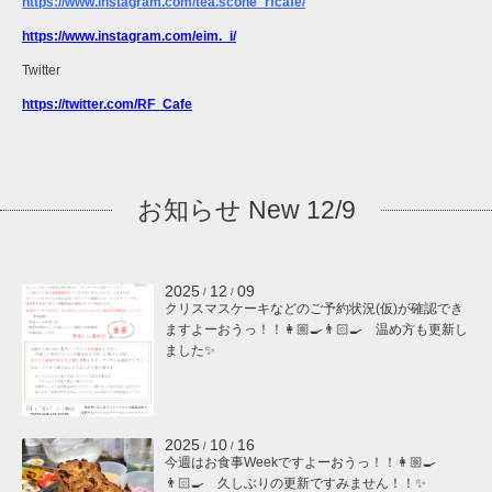
https://www.instagram.com/tea.scone_rfcafe/
https://www.instagram.com/eim._i/
Twitter
https://twitter.com/RF_Cafe
お知らせ New 12/9
2025
12
09
/
/
クリスマスケーキなどのご予約状況(仮)が確認でき
ますよーおうっ！！👩🏼‍🍳👨🏻‍🍳 温め方も更新し
ました✨
2025
10
16
/
/
今週はお食事Weekですよーおうっ！！👩🏼‍🍳
👨🏻‍🍳 久しぶりの更新ですみません！！✨