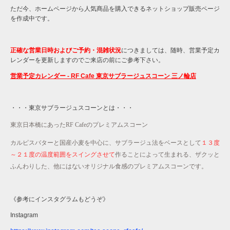
ただ今、ホームページから人気商品を購入できるネットショップ販売ページ
を作成中です。
正確な営業日時およびご予約・混雑状況
につきましては、随時、営業予定カ
レンダーを更新しますのでご来店の前にご参考下さい。
営業予定カレンダー - RF Cafe 東京サブラージュスコーン 三ノ輪店
・・・東京サブラージュスコーンとは・・・
東京日本橋にあったRF Cafeのプレミアムスコーン
カルピスバターと国産小麦を中心に、サブラージュ法をベースとして
１３度
～２１度の温度範囲をスイングさせて
作ることによって生まれる、
ザクッと
ふんわりした、他にはないオリジナル食感のプレミアムスコーンです。
《参考にインスタグラムもどうぞ》
Instagram