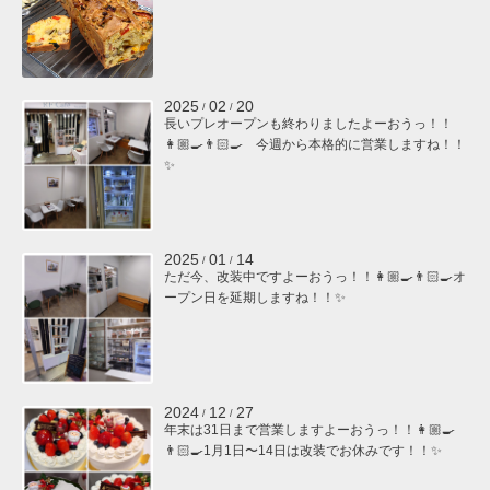
2025
02
20
/
/
長いプレオープンも終わりましたよーおうっ！！
👩🏼‍🍳👨🏻‍🍳 今週から本格的に営業しますね！！
✨
2025
01
14
/
/
ただ今、改装中ですよーおうっ！！👩🏼‍🍳👨🏻‍🍳オ
ープン日を延期しますね！！✨
2024
12
27
/
/
年末は31日まで営業しますよーおうっ！！👩🏼‍🍳
👨🏻‍🍳1月1日〜14日は改装でお休みです！！✨