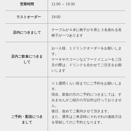
営業時間
11:00 ～ 19:30
ラストオーダー
19:00
テーブルが４卓に椅子が６席と３名座れる長
店内につきまして
椅子が一つあります
お一人様、１ドリンクオーダーをお願いしま
す。
店内ご飲食につきま
ケーキやスコーンなどフードメニューをご注
して
文の際は、ドリンクも合わせてご注文をお願
いします
☆１週間くらい前までにご予約をお願いしま
す。
現在、新規の方のご予約につきましては、す
みませんがご紹介の方以外は行っておりませ
ん。
後日、改めてご案内させて頂きます。
ご予約・配送につき
また、通常はご来店時にそれぞれの連絡方法
まして
を登録してのご予約となります。