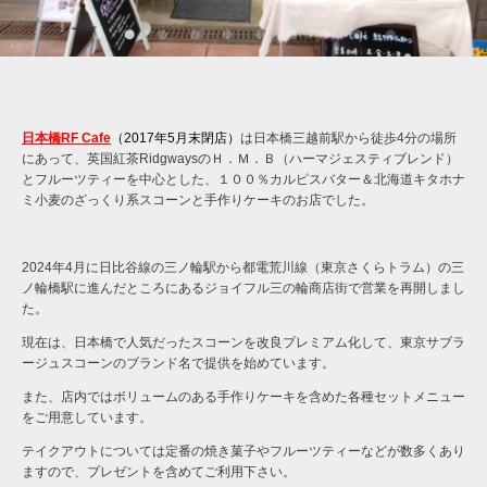
日本橋RF Cafe
（2017年5月末閉店）
は日本橋三越前駅から徒歩4分の場所
にあって、英国紅茶RidgwaysのＨ．Ｍ．Ｂ（ハーマジェスティブレンド）
とフルーツティーを中心とした、１００％カルピスバター＆北海道キタホナ
ミ小麦のざっくり系スコーンと手作りケーキのお店でした。
2024年4月に日比谷線の三ノ輪駅から都電荒川線（東京さくらトラム）の三
ノ輪橋駅に進んだところにあるジョイフル三の輪商店街で営業を再開しまし
た。
現在は、日本橋で人気だったスコーンを改良プレミアム化して、東京サブラ
ージュスコーンのブランド名で提供を始めています。
また、店内ではボリュームのある手作りケーキを含めた各種セットメニュー
をご用意しています。
テイクアウトについては定番の焼き菓子やフルーツティーなどが数多くあり
ますので、プレゼントを含めてご利用下さい。