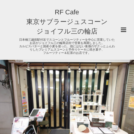
RF Cafe
東京サブラージュスコーン
ジョイフル三の輪店
日本橋三越前駅付近でスコーンとフルーツティーを中心に営業していた
お店がジョイフル三の輪商店街で営業を再開しました。
カルピスバターと国産小麦を使った、他にはない食感のザクっとふんわ
りしたプレミアムスコーンと手作りケーキに焼き菓子、
フルーツティー＆紅茶のお店です。