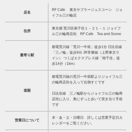
RF Cafe 東京サブラージュスコーン ジョ
店名
イフル三の輪店
東京都 荒川区南千住１－２１－１ ジョイフ
住所
ル三の輪商店街 RF Cafe Tea and Scone
都電荒川線「荒川一中前」徒歩1分 日比谷線
「三ノ輪」徒歩9分 JR常磐線（上野東京ラ
最寄り駅
イン） つくばエクスプレス線「南千住」徒
歩14分（1km）
都電荒川線の荒川一中前駅よりジョイフル三
の輪商店街を入って右側すぐです
道順
日比谷線 三ノ輪駅からジョイフル三の輪商
店街に入り、奥にずっと歩いて突き当り手前
です
木・金・土・日曜日 詳しくは営業予定日カ
営業日について
レンダーをご覧ください。