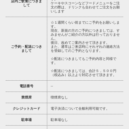
店内ご飲食につきま
ケーキやスコーンなどフードメニューをご注
して
文の際は、ドリンクも合わせてご注文をお願
いします
☆１週間くらい前までにご予約をお願いしま
す。
現在、新規の方のご予約につきましては、す
みませんがご紹介の方以外は行っておりませ
ん。
後日、改めてご案内させて頂きます。
ご予約・配送につき
また、通常はご来店時にそれぞれの連絡方法
まして
を登録してのご予約となります。
☆配送につきましてもご予約内容と同様で
す。
☆配送につきましては、合計５，５００円
（税込み）以上より対応させて頂きます。
電話番号
--
禁煙席
喫煙席なし
クレジットカード
電子決済について全般利用可能です。
駐車場
駐車場なし