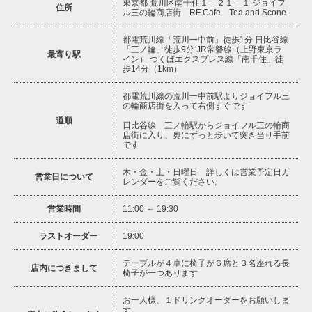
東京都 荒川区南千住１－２１－１ ジョイフ
住所
ル三の輪商店街 RF Cafe Tea and Scone
都電荒川線「荒川一中前」徒歩1分 日比谷線
「三ノ輪」徒歩9分 JR常磐線（上野東京ラ
最寄り駅
イン） つくばエクスプレス線「南千住」徒
歩14分（1km）
都電荒川線の荒川一中前駅よりジョイフル三
の輪商店街を入って右側すぐです
道順
日比谷線 三ノ輪駅からジョイフル三の輪商
店街に入り、奥にずっと歩いて突き当り手前
です
木・金・土・日曜日 詳しくは営業予定日カ
営業日について
レンダーをご覧ください。
営業時間
11:00 ～ 19:30
ラストオーダー
19:00
テーブルが４卓に椅子が６席と３名座れる長
店内につきまして
椅子が一つあります
お一人様、１ドリンクオーダーをお願いしま
す。