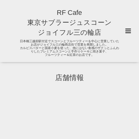
RF Cafe
東京サブラージュスコーン
ジョイフル三の輪店
日本橋三越前駅付近でスコーンとフルーツティーを中心に営業していた
お店がジョイフル三の輪商店街で営業を再開しました。
カルピスバターと国産小麦を使った、他にはない食感のザクっとふんわ
りしたプレミアムスコーンと手作りケーキに焼き菓子、
フルーツティー＆紅茶のお店です。
店舗情報