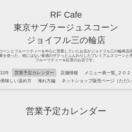
RF Cafe
東京サブラージュスコーン
ジョイフル三の輪店
コーンとフルーツティーを中心に営業していたお店がジョイフル三の輪商店
麦を使った、他にはない食感のザクっとふんわりしたプレミアムスコーンと
フルーツティー＆紅茶のお店です。
2/9
営業予定カレンダー
店舗情報
メニュー表一覧_２０２
の美味しい温め方
淹れ方編
ネットショップ販売ページ（ただ
営業予定カレンダー