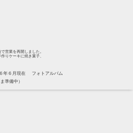
街で営業を再開しました。
手作りケーキに焼き菓子、
６年６月現在
フォトアルバム
いま準備中）