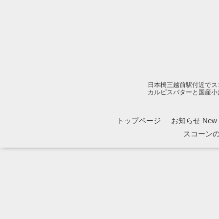
日本橋三越前駅付近でス
カルピスバターと国産小
トップページ
お知らせ New 1
スコーン