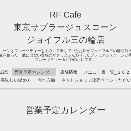
RF Cafe
東京サブラージュスコーン
ジョイフル三の輪店
コーンとフルーツティーを中心に営業していたお店がジョイフル三の輪商店
麦を使った、他にはない食感のザクっとふんわりしたプレミアムスコーンと
フルーツティー＆紅茶のお店です。
2/9
営業予定カレンダー
店舗情報
メニュー表一覧_２０２
の美味しい温め方
淹れ方編
ネットショップ販売ページ（ただ
営業予定カレンダー