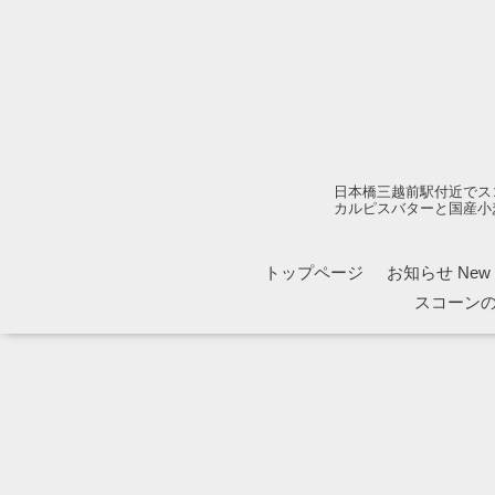
日本橋三越前駅付近でス
カルピスバターと国産小
トップページ
お知らせ New 1
スコーン