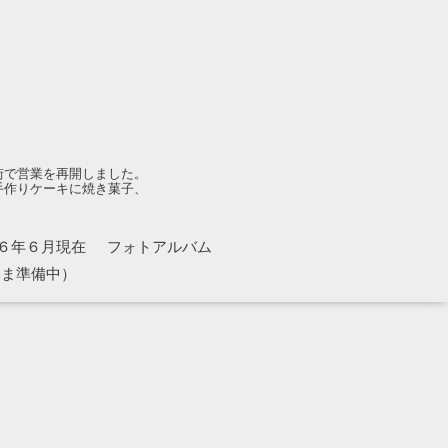
街で営業を再開しました。
手作りケーキに焼き菓子、
６年６月現在
フォトアルバム
いま準備中）