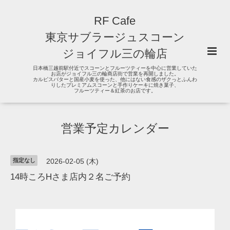
RF Cafe
東京サブラージュスコーン
ジョイフル三の輪店
日本橋三越前駅付近でスコーンとフルーツティーを中心に営業していた
お店がジョイフル三の輪商店街で営業を再開しました。
カルピスバターと国産小麦を使った、他にはない食感のザクっとふんわ
りしたプレミアムスコーンと手作りケーキに焼き菓子、
フルーツティー＆紅茶のお店です。
営業予定カレンダー
指定なし
2026-02-05 (木)
14時ころHさま店内２名ご予約