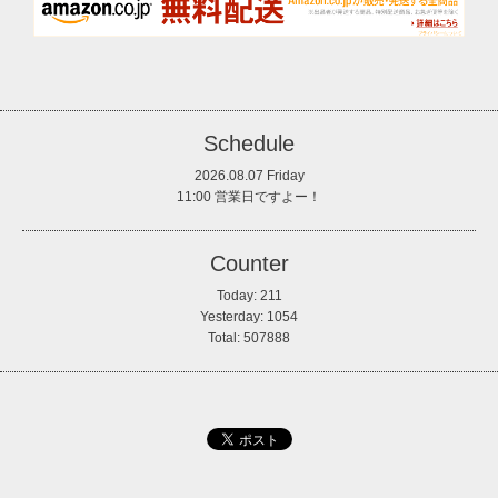
Schedule
2026.08.07 Friday
11:00 営業日ですよー！
Counter
Today:
211
Yesterday:
1054
Total:
507888