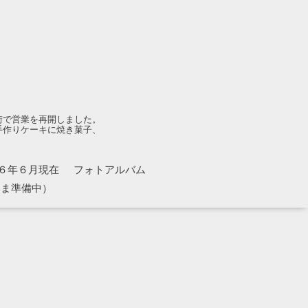
街で営業を再開しました。
手作りケーキに焼き菓子、
６年６月現在
フォトアルバム
いま準備中）