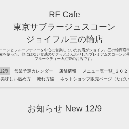
RF Cafe
東京サブラージュスコーン
ジョイフル三の輪店
コーンとフルーツティーを中心に営業していたお店がジョイフル三の輪商店
麦を使った、他にはない食感のザクっとふんわりしたプレミアムスコーンと
フルーツティー＆紅茶のお店です。
2/9
営業予定カレンダー
店舗情報
メニュー表一覧_２０２
の美味しい温め方
淹れ方編
ネットショップ販売ページ（ただ
お知らせ New 12/9