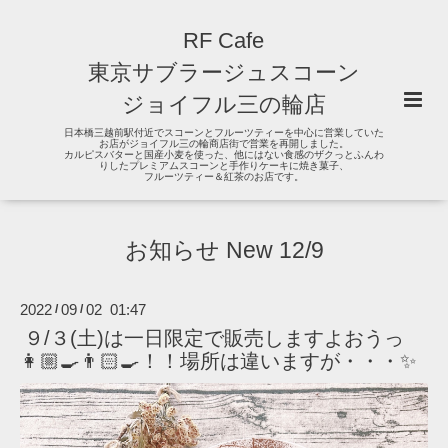
RF Cafe
東京サブラージュスコーン
ジョイフル三の輪店
日本橋三越前駅付近でスコーンとフルーツティーを中心に営業していた
お店がジョイフル三の輪商店街で営業を再開しました。
カルピスバターと国産小麦を使った、他にはない食感のザクっとふんわ
りしたプレミアムスコーンと手作りケーキに焼き菓子、
フルーツティー＆紅茶のお店です。
お知らせ New 12/9
2022
09
02 01:47
/
/
９/３(土)は一日限定で販売しますよおうっ
👩🏼‍🍳👨🏻‍🍳！！場所は違いますが・・・✨