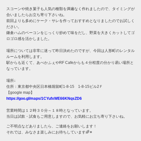
スコーンや焼き菓子も人気の種類を満遍なく作れましたので、タイミングが
合いましたらお立ち寄り下さいね。
前回よりも多めにケーク・サレを作っておすすめとなりましたのでお試しく
ださい。
鎌倉ハムのベーコンをじっくり炒めて味をだし、野菜を大きくカットしてゴ
ロゴロ感を活かしました。
場所については非常に迷って昨日決めたのですが、今回は人形町のレンタル
ルームを利用します。
駅からも近くて、あべかふぇやRF Cafeからも４分程度の分かり易い場所と
なっています。
場所↓
住所：東京都中央区日本橋堀留町1-8-15 1-8-15ビル2Ｆ
【google map】
https://goo.gl/maps/1CYufxWE66KNqsZD6
営業時間は１２時３０分～１８時となっています。
当日は試飲・試食もご用意しますので、お気軽にお立ち寄り下さいね。
ご不明点などありましたら、ご連絡をお願いします！
それでは、みなさま楽しみにお待ちしています🌈✴︎