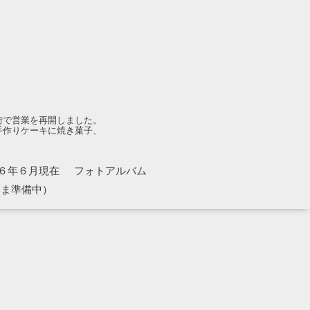
街で営業を再開しました。
手作りケーキに焼き菓子、
６年６月現在
フォトアルバム
いま準備中）