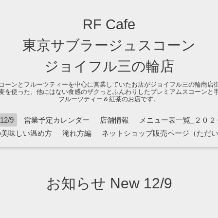
RF Cafe
東京サブラージュスコーン
ジョイフル三の輪店
コーンとフルーツティーを中心に営業していたお店がジョイフル三の輪商店
麦を使った、他にはない食感のザクっとふんわりしたプレミアムスコーンと
フルーツティー＆紅茶のお店です。
2/9
営業予定カレンダー
店舗情報
メニュー表一覧_２０２
の美味しい温め方
淹れ方編
ネットショップ販売ページ（ただ
お知らせ New 12/9