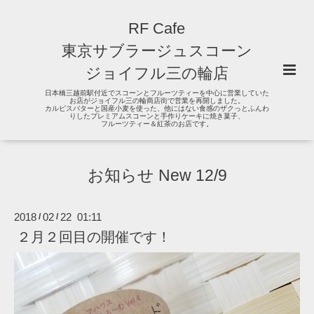
RF Cafe
東京サブラージュスコーン
ジョイフル三の輪店
日本橋三越前駅付近でスコーンとフルーツティーを中心に営業していた
お店がジョイフル三の輪商店街で営業を再開しました。
カルピスバターと国産小麦を使った、他にはない食感のザクっとふんわ
りしたプレミアムスコーンと手作りケーキに焼き菓子、
フルーツティー＆紅茶のお店です。
お知らせ New 12/9
2018
02
22 01:11
/
/
２月２回目の開催です！