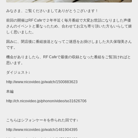
みなさま、ご覧くださいましてありがとうございます！
前回の開催はRF Cafeで２年半近く毎月番組で大変お世話になりました声優
さんのイベントと重なったため、合わせてお立ち寄り頂いた方もいらして嬉
しく思いました。
因みに、閉店後に番組放送となってご迷惑をお掛けしました大久保瑠美さん
です。
機会がありましたら、RF Cafeで最後の収録となった番組をご覧頂ければと
思います。
ダイジェスト↓
http://www.nicovideo.jp/watch/1500883623
本編
http://ch.nicovideo.jp/phonon/video/so31626706
こちらはシフォンケーキを作られた回です↓
http://www.nicovideo.jp/watch/1481904395