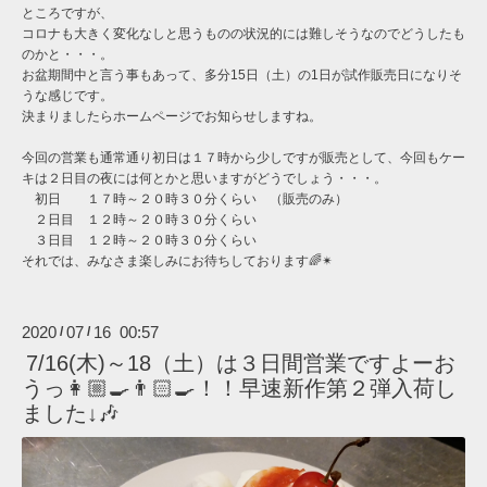
ところですが、
コロナも大きく変化なしと思うものの状況的には難しそうなのでどうしたも
のかと・・・。
お盆期間中と言う事もあって、多分15日（土）の1日が試作販売日になりそ
うな感じです。
決まりましたらホームページでお知らせしますね。
今回の営業も通常通り初日は１７時から少しですが販売として、今回もケー
キは２日目の夜には何とかと思いますがどうでしょう・・・。
初日 １７時～２０時３０分くらい （販売のみ）
２日目 １２時～２０時３０分くらい
３日目 １２時～２０時３０分くらい
それでは、みなさま楽しみにお待ちしております🌈✴︎
2020
07
16 00:57
/
/
7/16(木)～18（土）は３日間営業ですよーお
うっ👩🏼‍🍳👨🏻‍🍳！！早速新作第２弾入荷し
ました↓🎶