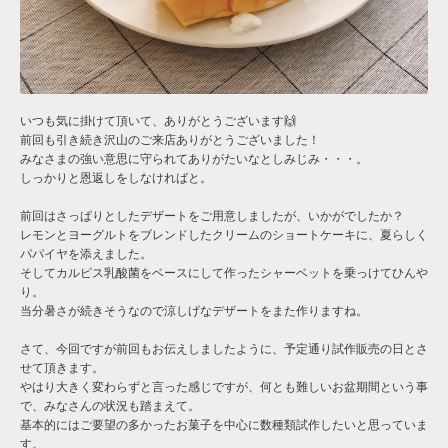
いつも気に掛けて頂いて、ありがとうございます🙌
前回も引き続き沢山のご来店ありがとうございました！
みなさまの強い意思に守られてありがたいなとしみじみ・・・。
しっかりと恩返しをしなければと。
前回はさっぱりとしたデザートをご用意しましたが、いかがでしたか？
レモンとヨーグルトをブレンドしたクリームのショートケーキに、夏らしく
パパイヤを添えました。
そしてカルピス乳酸菌をベースにして作ったシャーベットを乗っけてひんや
り。
当分暑さが続きそうなので涼しげなデザートをまた作りますね。
さて、今回ですが前回もお伝えしましたように、予定通り試作販売の日とさ
せて頂きます。
やはり大きく変わらずと言った感じですが、何とも難しいお盆期間という事
で、みなさんの状況も踏まえて。
基本的にはご要望の多かったお菓子を中心に数種類試作したいと思っていま
す。