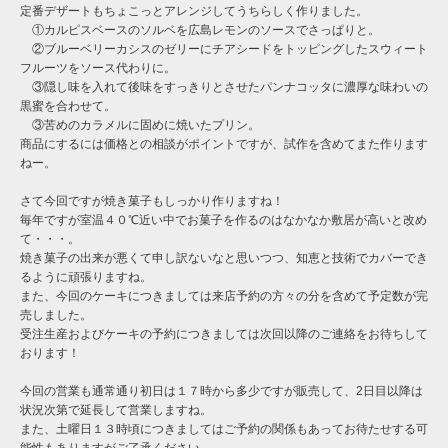
定番デザートもちょこっとアレンジしてうちらしく作りました。
①カルピスベースのソルベを広島レモンのソースでさっぱりと。
②ブルーベリーカシスのゼリーにチアシードをトッピングしたスウィート
フルーツをソース代わりに。
③隠し味を入れて後味をすっきりとさせたパンナコッタに濃厚な味わいの
黒蜜を合わせて。
③苦めのカラメルに固めに焼いたプリン。
商品にするには価格との相談がポイントですが、試作を含めてまた作ります
ねー。
さて今回ですが焼き菓子もしっかり作りますね！
毎年ですが室温４０℃近い中でお菓子を作るのはなかなか敷居が高いと改め
て・・・。
焼き菓子の出来が悪くて申し訳ないなと思いつつ、知恵と技術でカバーでき
るように頑張りますね。
また、今回のケーキにつきましては来店予約の方々の分を含めて予定数が完
売しました。
受注生産およびケーキの予約につきましては次回以降のご連絡をお待ちして
おります！
今回の営業も通常通り初日は１７時から多少ですが販売して、2日目以降は
状況次第で延長して営業しますね。
また、土曜日１３時頃につきましてはご予約の関係もあってお待たせする可
能性もありますがご了承ください。