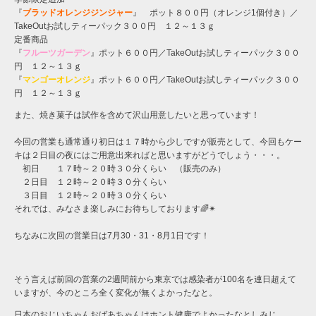
『
ブラッドオレンジジンジャー
』 ポット８００円（オレンジ1個付き）／
TakeOutお試しティーパック３００円 １２～１３ｇ
定番商品
『
フルーツガーデン
』ポット６００円／TakeOutお試しティーパック３００
円 １２～１３ｇ
『
マンゴーオレンジ
』ポット６００円／TakeOutお試しティーパック３００
円 １２～１３ｇ
また、焼き菓子は試作を含めて沢山用意したいと思っています！
今回の営業も通常通り初日は１７時から少しですが販売として、今回もケー
キは２日目の夜にはご用意出来ればと思いますがどうでしょう・・・。
初日 １７時～２０時３０分くらい （販売のみ）
２日目 １２時～２０時３０分くらい
３日目 １２時～２０時３０分くらい
それでは、みなさま楽しみにお待ちしております🌈✴︎
ちなみに次回の営業日は7月30・31・8月1日です！
そう言えば前回の営業の2週間前から東京では感染者が100名を連日超えて
いますが、今のところ全く変化が無くよかったなと。
日本のおじいちゃんおばあちゃんはホント健康でよかったなとしみじ