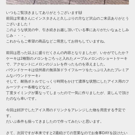
いつもご覧頂きましてありがとうございます🙌
前回は常連さんにインスタさんと久しぶりの方など沢山のご来店ありがとう
ございました！
このような状況の中、引き続きお越し頂いている事にありがたいなぁとしみ
じみ・・・。
これからもご希望の商品などご用意してお待ちしていますね。
前回は思った以上に盛りだくさんの内容となりましたが、いかがでしたか？
ケーキは2種類のメロンをごろっと入れたメープルメロンのショートケーキ
で、アクセントにメロンのジュレを作ったものを添えました。
パウンドケーキは信州産の無添加ドライフルーツをたっぷり入れたプレミア
ムなパウンドケーキ♪
そして、耐熱ボトルでじっくり時間をかけて濃厚な状態にしたアイス用のフ
ルーツティー各種などなど。
丁度タイミングが重なってしまったので一気に作りましたが、楽しんで頂け
たのなら幸いです。
今回は好評でしたアイス用のドリンクをアレンジした物を用意する予定で
す。
だいぶ条件も揃ってきましたので作ってみたいと思います。
さて、次回ですが本来ですと2週続けての営業なのでお食事DAYを設けたい