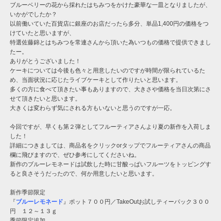
ブルーベリーの花から採れたはちみつをかけた豪華な一皿となりましたが、
いかがでしたか？
以前働いていた百貨店に銀座のお店だったら多分、単品1,400円の価格をつ
けていたと思いますが、
特選佐藤錦とはちみつを常連さんから頂いた為いつもの価格で提供できまし
たー。
ありがとうございました！
ケーキについては今後も色々と用意したいのですが時間が限られているた
め、当面状況に応じたライブケーキとして作りたいと思います。
多くの方に食べて頂きたい事もありますので、大きさや価格を当日次第にさ
せて頂きたいと思います。
大きくは変わらず気にされる方もいないと思うのですが一応。
今回ですが、早くも第２弾としてフルーティアさんより夏の新作を入荷しま
した！
詳細につきましては、商品名をクリックorタップでフルーティアさんの商品
欄に飛びますので、ぜひ参考にしてくださいね。
新作のブルーレモネードは試飲した時に甘酸っぱいフルーツをトッピングす
ると良さそうだったので、何か用意したいと思います。
新作季節限定
『
ブルーレモネード
』ポット７００円／TakeOutお試しティーパック３００
円 １２～１３ｇ
季節限定追加