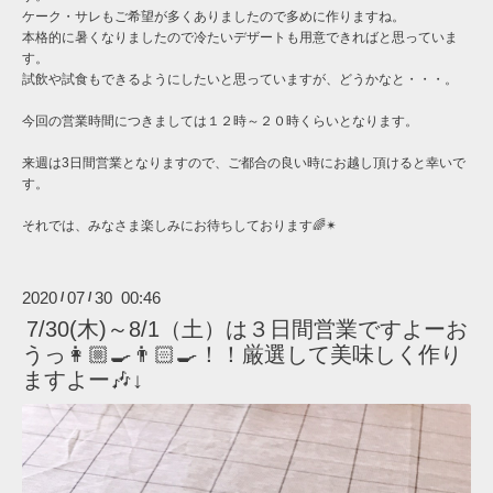
ケーク・サレもご希望が多くありましたので多めに作りますね。
本格的に暑くなりましたので冷たいデザートも用意できればと思っていま
す。
試飲や試食もできるようにしたいと思っていますが、どうかなと・・・。
今回の営業時間につきましては１２時～２０時くらいとなります。
来週は3日間営業となりますので、ご都合の良い時にお越し頂けると幸いで
す。
それでは、みなさま楽しみにお待ちしております🌈✴︎
2020
07
30 00:46
/
/
7/30(木)～8/1（土）は３日間営業ですよーお
うっ👩🏼‍🍳👨🏻‍🍳！！厳選して美味しく作り
ますよー🎶↓