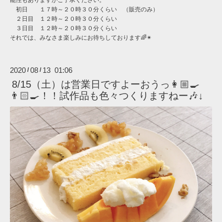
初日 １７時～２０時３０分くらい （販売のみ）
２日目 １２時～２０時３０分くらい
３日目 １２時～２０時３０分くらい
それでは、みなさま楽しみにお待ちしております🌈✴︎
2020
08
13 01:06
/
/
8/15（土）は営業日ですよーおうっ👩🏼‍🍳
👨🏻‍🍳！！試作品も色々つくりますねー🎶↓