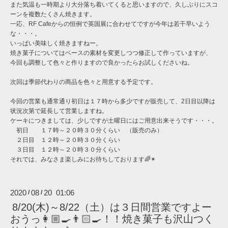
また気温も一時期より大分落ち着いてくると思いますので、久しぶりにスコ
ーンを複数たくさん焼きます。
一応、RF Cafeからの恒例で英国展に合わせてですが今年は若干早いよう
な・・・。
いっぱい美味しく焼きますねー。
焼き菓子についてはベースの素材を変更しつつ修正して作っていますが、
今回も調整して色々と作りますので良かったらお試しくださいね。
次回は季節代わりの商品を色々と用意する予定です。
今回の営業も通常通り初日は１７時から多少ですが販売して、2日目以降は
状況次第で延長して営業しますね。
ケーキにつきましては、少しですが土曜日にはご用意出来そうです・・・。
初日 １７時～２０時３０分くらい （販売のみ）
２日目 １２時～２０時３０分くらい
３日目 １２時～２０時３０分くらい
それでは、みなさま楽しみにお待ちしております🌈✴︎
2020
08
20 01:06
/
/
8/20(木)～8/22（土）は３日間営業ですよー
おうっ👩🏼‍🍳👨🏻‍🍳！！焼き菓子も沢山つく