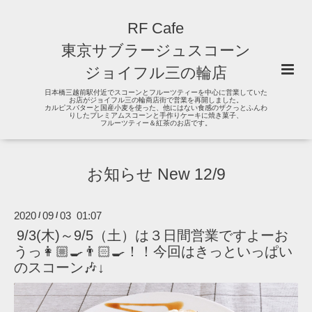
RF Cafe
東京サブラージュスコーン
ジョイフル三の輪店
日本橋三越前駅付近でスコーンとフルーツティーを中心に営業していた
お店がジョイフル三の輪商店街で営業を再開しました。
カルピスバターと国産小麦を使った、他にはない食感のザクっとふんわ
りしたプレミアムスコーンと手作りケーキに焼き菓子、
フルーツティー＆紅茶のお店です。
お知らせ New 12/9
2020
09
03 01:07
/
/
9/3(木)～9/5（土）は３日間営業ですよーお
うっ👩🏼‍🍳👨🏻‍🍳！！今回はきっといっぱい
のスコーン🎶↓